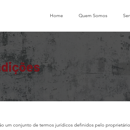
Home
Quem Somos
Ser
ndições
 um conjunto de termos jurídicos definidos pelo proprietário