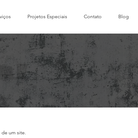
viços
Projetos Especiais
Contato
Blog
 de um site.