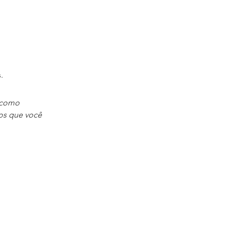
.
o como
os que você